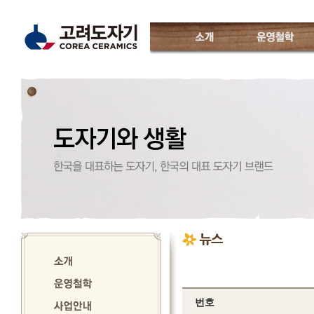
소개
운영철학
고려도자기
인사말
운영진소개
특징
CI소개
월별일정
오시는 길
번호