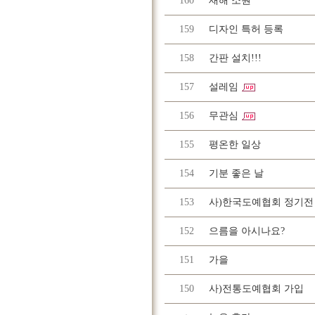
160
새해 소원
159
디자인 특허 등록
158
간판 설치!!!
157
설레임
156
무관심
155
평온한 일상
154
기분 좋은 날
153
사)한국도예협회 정기전
152
으름을 아시나요?
151
가을
150
사)전통도예협회 가입