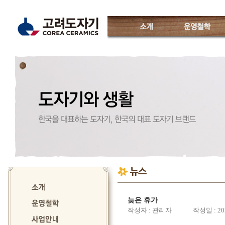
소개
운영철학
고려도자기
인사말
운영진소개
특징
CI소개
월별일정
오시는 길
늦은 휴가
작성자 : 관리자 작성일 : 202