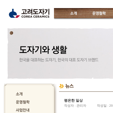
소개
운영철학
고려도자기
인사말
운영진소개
특징
CI소개
월별일정
오시는 길
평온한 일상
작성자 : 관리자 작성일 : 202