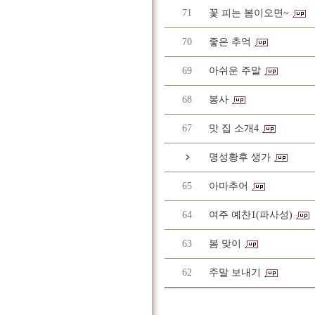
71
꽃 피는 봄이오면~
70
좋은 추억
69
아쉬운 주말
68
봉사
67
맛 집 소개4
명성황후 생가
65
아마추어
64
여주 예찬1(파사성)
63
봄 맞이
62
주말 보내기