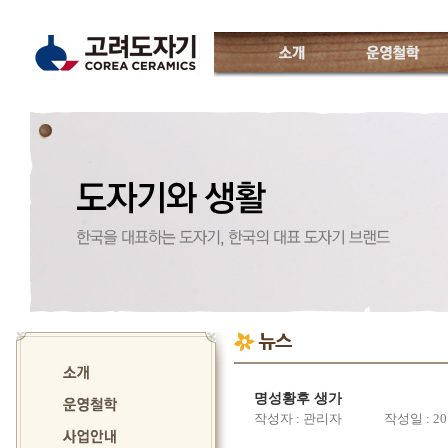
소개
운영철학
고려도자기
인사말
운영진소개
특징
CI소개
월별일정
오시는 길
명성황후 생가
작성자 : 관리자 작성일 : 2019