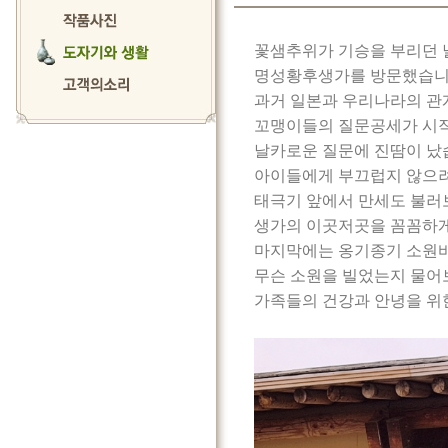
꽃샘추위가 기승을 부리던 
명성황후생가를 방문했습니
과거 일본과 우리나라의 관
꼬맹이들의 질문공세가 시
날카로운 질문에 진땀이 났
아이들에게 부끄럽지 않으려
태극기 앞에서 만세도 불러
생가의 이곳저곳을 꼼꼼하게
마지막에는 옹기종기 소원바
무슨 소원을 빌었는지 물어
가족들의 건강과 안녕을 위한