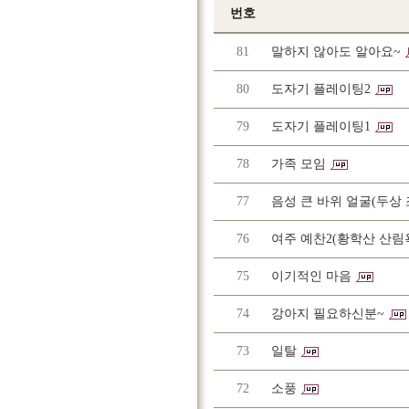
번호
81
말하지 않아도 알아요~
80
도자기 플레이팅2
79
도자기 플레이팅1
78
가족 모임
77
음성 큰 바위 얼굴(두상 
76
여주 예찬2(황학산 산림
75
이기적인 마음
74
강아지 필요하신분~
73
일탈
72
소풍