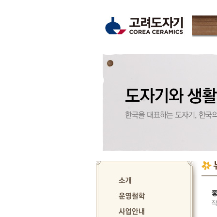
고
운
좋
작