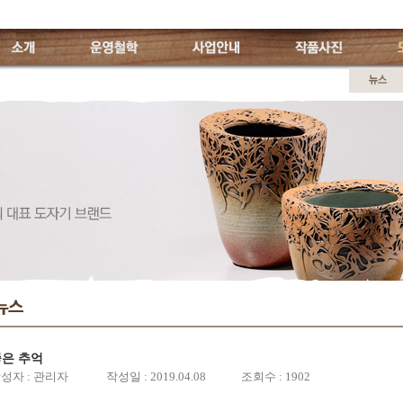
소개
운영철학
사업안내
작품사진
도
려도자기
개인전
인사말
연도별
영진소개
특징
CI소개
월별일정
오시는 길
은 추억
성자 : 관리자 작성일 : 2019.04.08 조회수 : 1902