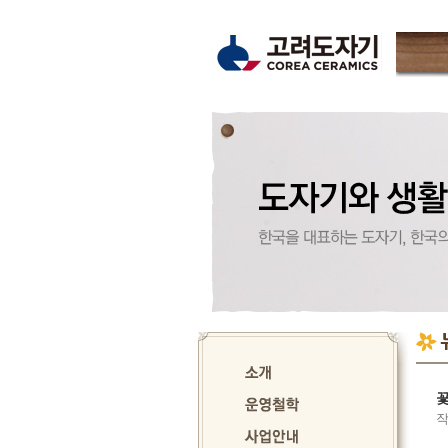
고
운
꽃
작