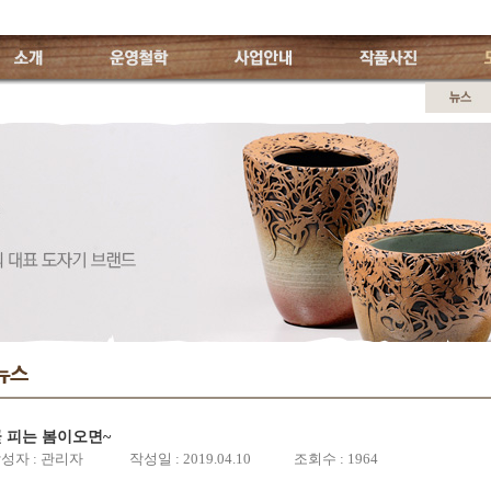
소개
운영철학
사업안내
작품사진
도
려도자기
개인전
인사말
연도별
영진소개
특징
CI소개
월별일정
오시는 길
 피는 봄이오면~
성자 : 관리자 작성일 : 2019.04.10 조회수 : 1964