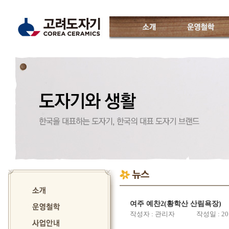
소개
운영철학
고려도자기
인사말
운영진소개
특징
CI소개
월별일정
오시는 길
여주 예찬2(황학산 산림욕장)
작성자 : 관리자 작성일 : 2019