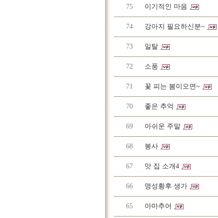
75
이기적인 마음
74
강아지 필요하신분~
73
일탈
72
소풍
71
꽃 피는 봄이오면~
70
좋은 추억
69
아쉬운 주말
68
봉사
67
맛 집 소개4
66
명성황후 생가
65
아마추어