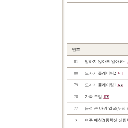
번호
81
말하지 않아도 알아요~
80
도자기 플레이팅2
79
도자기 플레이팅1
78
가족 모임
77
음성 큰 바위 얼굴(두상 
여주 예찬2(황학산 산림