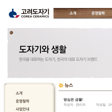
소개
운영철학
고려도자기
인사말
운영진소개
특징
CI소개
월별일정
오시는 길
방심은 금물!
작성자 : 관리자 작성일 : 2018