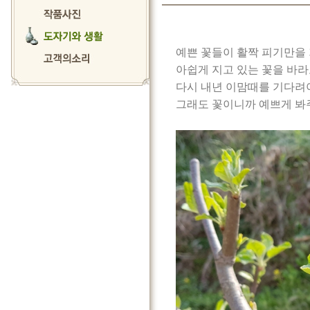
예쁜 꽃들이 활짝 피기만을
아쉽게 지고 있는 꽃을 바
다시 내년 이맘때를 기다려
그래도 꽃이니까 예쁘게 봐